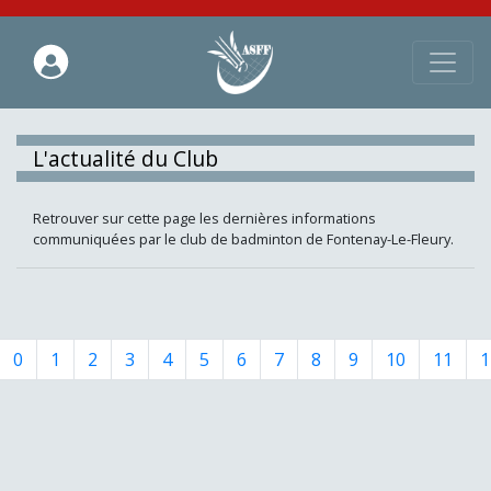
L'actualité du Club
Retrouver sur cette page les dernières informations
communiquées par le club de badminton de Fontenay-Le-Fleury.
0
1
2
3
4
5
6
7
8
9
10
11
1